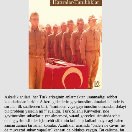
Askerlik anilari, her Turk erkeginin anlatmaktan usanmadigi sohbet
konularindan biridir. Askere gidenlerin gayrimuslim olmalari halinde ise
sorulan ilk suallerden biri, “isminden veya gayrimuslim olmandan dolayi
bir problem yasadin mi?” sualidir. Turk Silahli Kuvvetleri’nde
gayrimuslim subaylarin yer almamasi, vatanî gorevleri sirasinda sehit
olan gayrimuslimler için sehit sifatinin kullanip kullanilmayacagi halen
zaman zaman tartisilan konular. Azinliklar arasinda “bizleri ne cavus, ne
de muvazzaf subay yaparlar” kanaati de oldukça yaygin. Bu calisma, bu