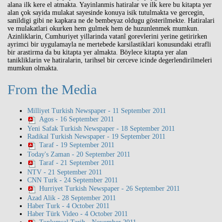
alana ilk kere el atmakta. Yayinlanmis hatiralar ve ilk kere bu kitapta yer
alan çok sayida mulakat sayesinde konuya isik tutulmakta ve gercegin,
sanildigi gibi ne kapkara ne de bembeyaz oldugu gösterilmekte. Hatiralari
ve mulakatlari okurken hem gulmek hem de huzunlenmek mumkun.
Azinliklarin, Cumhuriyet yillarinda vatanî gorevlerini yerine getirirken
ayrimci bir uygulamayla ne mertebede karsilastiklari konusundaki etrafli
bir arastirma da bu kitapta yer almakta. Böylece kitapta yer alan
tanikliklarin ve hatiralarin, tarihsel bir cerceve icinde degerlendirilmeleri
mumkun olmakta.
From the Media
Milliyet Turkish Newspaper - 11 September 2011
Agos - 16 September 2011
Yeni Safak Turkish Newspaper - 18 September 2011
Radikal Turkish Newspaper - 19 September 2011
Taraf - 19 September 2011
Today's Zaman - 20 September 2011
Taraf - 21 September 2011
NTV - 21 September 2011
CNN Turk - 24 September 2011
Hurriyet Turkish Newspaper - 26 September 2011
Azad Alik - 28 September 2011
Haber Turk - 4 October 2011
Haber Türk Video - 4 October 2011